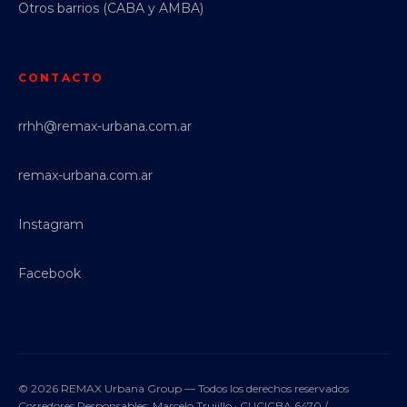
Otros barrios (CABA y AMBA)
CONTACTO
rrhh@remax-urbana.com.ar
remax-urbana.com.ar
Instagram
Facebook
© 2026 REMAX Urbana Group — Todos los derechos reservados
Corredores Responsables: Marcelo Trujillo · CUCICBA 6470 /